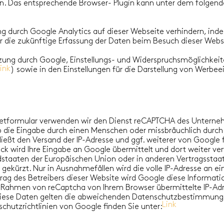
n. Das entsprechende Browser- Plugin kann unter dem folgend
ng durch Google Analytics auf dieser Webseite verhindern, i
r die zukünftige Erfassung der Daten beim Besuch dieser Websi
ung durch Google, Einstellungs- und Widerspruchsmöglichkeiten
ink
 ) sowie in den Einstellungen für die Darstellung von Werb
rnetformular verwenden wir den Dienst reCAPTCHA des Untern
b die Eingabe durch einen Menschen oder missbräuchlich durch
hließt den Versand der IP-Adresse und ggf. weiterer von Googl
 wird Ihre Eingabe an Google übermittelt und dort weiter ver
edstaaten der Europäischen Union oder in anderen Vertragsst
gekürzt. Nur in Ausnahmefällen wird die volle IP-Adresse an e
trag des Betreibers dieser Website wird Google diese Informat
 Rahmen von reCaptcha von Ihrem Browser übermittelte IP-Adr
iese Daten gelten die abweichenden Datenschutzbestimmun
Link
hutzrichtlinien von Google finden Sie unter: