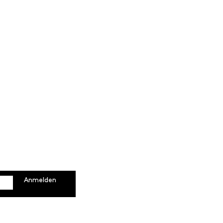
Pendularis AG
Hegnaustrasse 60
CH-8602 Wangen b. Dübendor
+41 78 306 31 11
info@pendularis.com
Anmelden