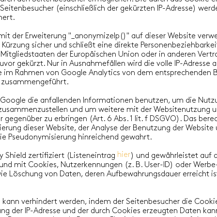
eitenbesucher (einschließlich der gekürzten IP-Adresse) werde
hert.
 mit der Erweiterung "_anonymizeIp()" auf dieser Website verwe
Kürzung sicher und schließt eine direkte Personenbeziehbarkeit
 Mitgliedstaaten der Europäischen Union oder in anderen Ve
or gekürzt. Nur in Ausnahmefällen wird die volle IP-Adresse 
ie im Rahmen von Google Analytics von dem entsprechenden Br
e zusammengeführt.
d Google die anfallenden Informationen benutzen, um die Nut
n zusammenzustellen und um weitere mit der Websitenutzung u
gegenüber zu erbringen (Art. 6 Abs. 1 lit. f DSGVO). Das berec
ierung dieser Website, der Analyse der Benutzung der Website 
die Pseudonymisierung hinreichend gewahrt.
hier
y Shield zertifiziert (Listeneintrag ) und gewährleistet auf
und mit Cookies, Nutzerkennungen (z. B. User-ID) oder Werbe
e Löschung von Daten, deren Aufbewahrungsdauer erreicht ist
s kann verhindert werden, indem der Seitenbesucher die Cookie
ung der IP-Adresse und der durch Cookies erzeugten Daten ka