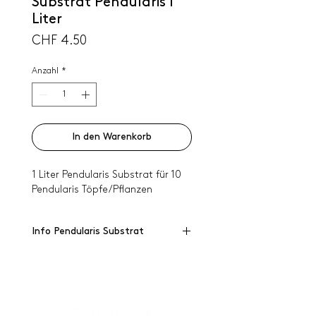
Substrat Pendularis 1
Liter
Preis
CHF 4.50
Anzahl
*
In den Warenkorb
1 Liter Pendularis Substrat für 10
Pendularis Töpfe/Pflanzen
Info Pendularis Substrat
Das Pendularis Substrat besteht
aus den mineralischen
Komponenten Bims und Zeo­lith
sowie Sphagnum-spuren. Durch